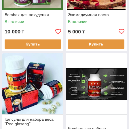
Bombax для похудения
Эпимедиумная паста
В наличии
В наличии
10 000
5 000
₸
₸
Купить
Купить
Капсулы для набора веса
"Red ginseng"
Bombax для набора