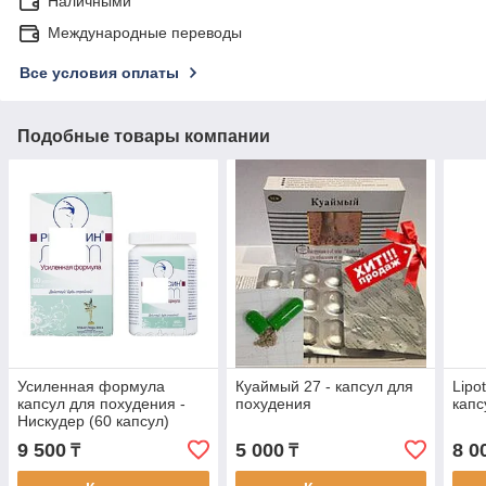
Наличными
Международные переводы
Все условия оплаты
Подобные товары компании
Усиленная формула
Куаймый 27 - капсул для
Lipo
капсул для похудения -
похудения
капс
Нискудер (60 капсул)
9 500
5 000
8 0
₸
₸