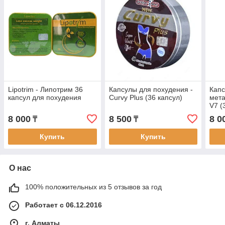
Lipotrim - Липотрим 36
Капсулы для похудения -
Капс
капсул для похудения
Curvy Plus (36 капсул)
мета
V7 (
8 000
8 500
8 0
₸
₸
Купить
Купить
О нас
100% положительных из 5 отзывов за год
Работает с 06.12.2016
г. Алматы