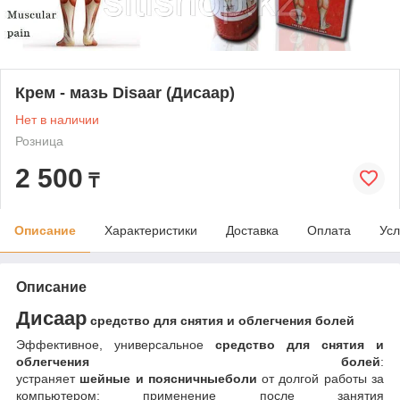
Крем - мазь Disaar (Дисаар)
Нет в наличии
Розница
2 500
₸
Описание
Характеристики
Доставка
Оплата
Усл
Описание
Дисаар
средство для снятия и облегчения болей
Эффективное, универсальное
средство для снятия и
облегчения болей
:
устраняет
шейные
и
поясничные
боли
от долгой работы за
компьютером; применение после занятия