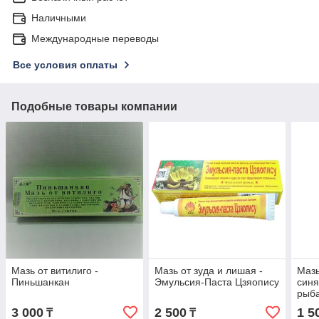
Наличными
Международные переводы
Все условия оплаты
Подобные товары компании
Мазь от витилиго -
Мазь от зуда и лишая -
Мазь
Пиньшанкан
Эмульсия-Паста Цзяопису
синя
рыб
3 000
2 500
1 5
₸
₸