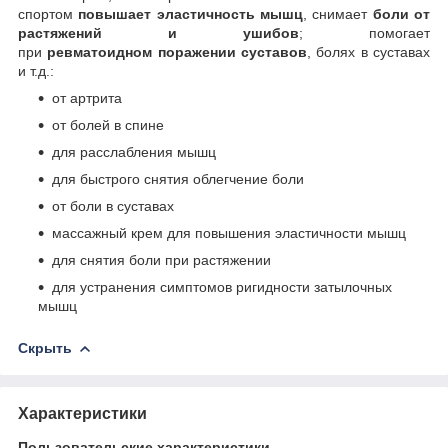
спортом
повышает эластичность мышц
, снимает
боли от
растяжений и ушибов
; помогает
при
ревматоидном
поражении суставов
, болях в суставах
и т.д.:
от артрита
от болей в спине
для расслабления мышц
для быстрого снятия облегчение боли
от боли в суставах
массажный крем для повышения эластичности мышц
для снятия боли при растяжении
для устранения симптомов ригидности затылочных
мышц
Скрыть
Характеристики
Пользовательские характеристики