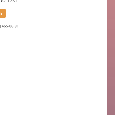
00 ₸/кг
ть
) 465-06-81