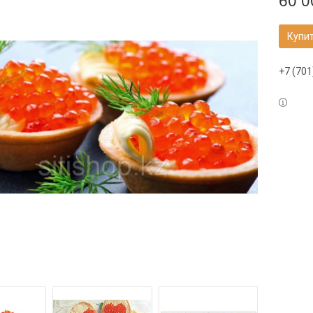
60 0
Купи
+7 (701