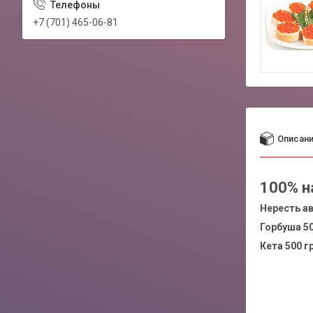
+7 (701) 465-06-81
Описан
100% н
Нересть ав
Горбуша 500
Кета 500 гр