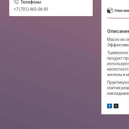
+7 (701) 465-06-81
Описан
Описани
Масло из с
Эффективно
Тыквенное 
продукт пр
используют
кислотнос
железы и м
Практикуют
снятия реа
накладывая