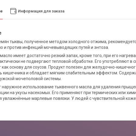
ие
Информация для заказа
е
емян тыквы, полученное методом холодного отжима, рекомендуетс
 и против инфекций мочевыводящих путей и энтоза.
масло имеет достаточно резкий запах, кроме того, при его нагрев
актически не подвергают тепловой обработке. Его употребляют в с
 как основу для соусов. Продукт полезен для желудочно-кишечног
ть кишечника и обладает мягким слабительным эффектом. Содер
ужской мочеполовой системы.
 наружное использование тыквенного масла для удаления прыщей,
кции на укусы насекомых. Его применяют при термических или хим
 увлажнённые марлевые повязки. У людей с чувствительной коже