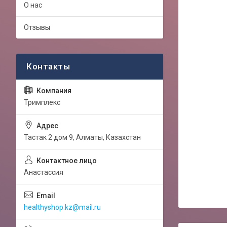
О нас
Отзывы
Тримплекс
Тастак 2 дом 9, Алматы, Казахстан
Анастассия
healthyshop.kz@mail.ru