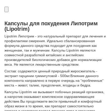
Капсулы для похудения Липотрим
(Lipotrim)
Lipotrim Липотрим - это натуральный препарат для лечения и
профилактики ожирения. Идеально сбалансированная
формула данного средства подходит для похудения как
женщинам, так и мужчинам. Капсулы Lipotrim являются
совместной разработкой китайских и английских
производителей биологических добавок для нормализации
веса. Не является лекарственным средством.
Состав: содержится ценный природный жиросжигатель -
экстракт гарцинии гуммигутовой - 500мг.Влияние данного
компонента направлено в первую очередь на “проблемные”
места – живот, талию, предплечия, ягодицы и бедра.
Капсулы Lipotrim не вызывают побочных реакций организма,
а напротив оказывают комплексное оздоравливающее
действие.Вы продолжаете вести привычный и комфортный
образ жизни в то время, как препарат самостоятельно
сжигает и усиливает распад лишнего жира в организме,