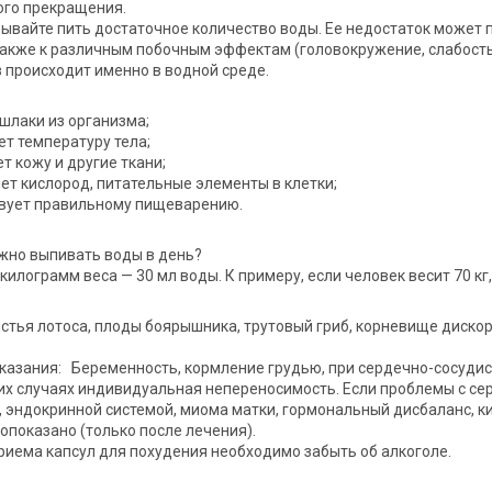
ого прекращения.
бывайте пить достаточное количество воды. Ее недостаток может 
 также к различным побочным эффектам (головокружение, слабость
 происходит именно в водной среде.
шлаки из организма;
ет температуру тела;
т кожу и другие ткани;
ет кислород, питательные элементы в клетки;
твует правильному пищеварению.
жно выпивать воды в день?
 килограмм веса — 30 мл воды. К примеру, если человек весит 70 кг
стья лотоса, плоды боярышника, трутовый гриб, корневище дискор
азания: Беременность, кормление грудью, при сердечно-сосудист
ких случаях индивидуальная непереносимость. Если проблемы с се
 эндокринной системой, миома матки, гормональный дисбаланс, к
опоказано (только после лечения).
риема капсул для похудения необходимо забыть об алкоголе.