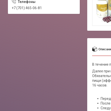
+7 (701) 465-06-81
Описан
В течение 
Далее при 
Обязательн
пищи (эффе
16 часов.
Перед
После
Следу