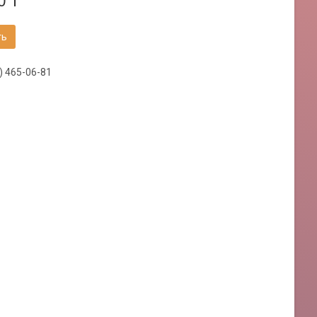
0 ₸
ть
) 465-06-81