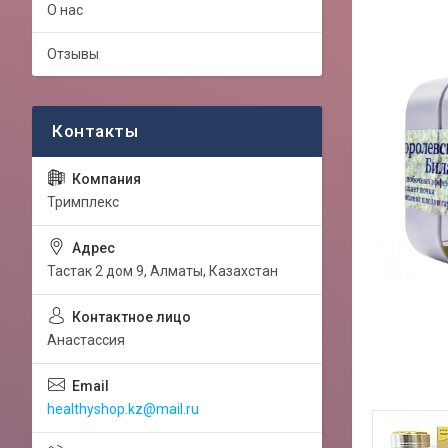
О нас
Отзывы
Тримплекс
Тастак 2 дом 9, Алматы, Казахстан
Анастассия
healthyshop.kz@mail.ru