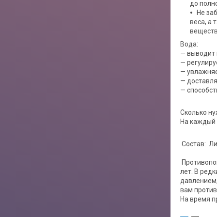
до полн
Не за
веса, а
веществ
Вода:
— выводит 
— регулиру
— увлажняе
— доставля
— способс
Сколько ну
​На каждый
Состав: Ли
Противопок
лет. В ред
давлением,
вам против
На время п