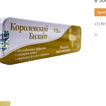
8 50
Купи
+7 (701