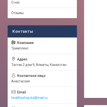
О нас
Отзывы
Тримплекс
Тастак 2 дом 9, Алматы, Казахстан
Анастассия
healthyshop.kz@mail.ru