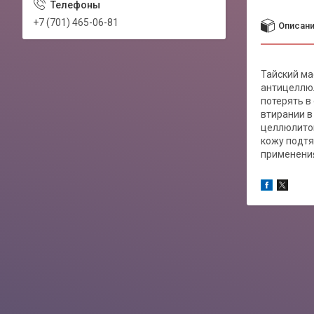
+7 (701) 465-06-81
Описан
Тайский ма
антицеллюл
потерять в
втирании в
целлюлитом
кожу подтя
применения