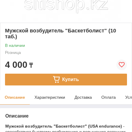
Мужской возбудитель "Баскетболист" (10
таб.)
В наличии
Розница
4 000
₸
Купить
Описание
Характеристики
Доставка
Оплата
Усл
Описание
Мужской возбудитель "Баскетболист" (USA endurance)
-
способствует быстрому возбуждению и повышению потенции.