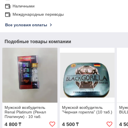
Наличными
Международные переводы
Все условия оплаты
Подобные товары компании
Мужской возбудитель
Мужской возбудитель
Мужс
Renal Platinum (Ренал
"Черная горилла" (10 таб.)
BUL
Платинум) - 10 таб.
4 800
4 500
4 5
₸
₸