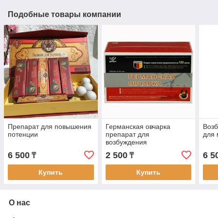
Подобные товары компании
Препарат для повышения
Германская овчарка
Воз
потенции
препарат для
для 
возбуждения
6 500
2 500
6 5
₸
₸
Купить
Купить
О нас