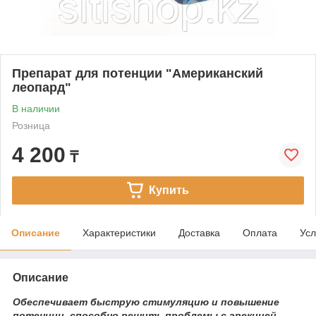
Препарат для потенции "Американский
леопард"
В наличии
Розница
4 200
₸
Купить
Описание
Характеристики
Доставка
Оплата
Усл
Описание
Обеспечивает быструю стимуляцию и повышение
потенции, способно решить проблемы с эрекцией