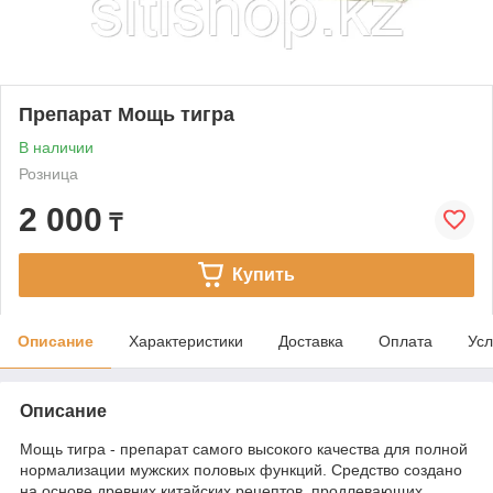
Препарат Мощь тигра
В наличии
Розница
2 000
₸
Купить
Описание
Характеристики
Доставка
Оплата
Усл
Описание
Мощь тигра - препарат самого высокого качества для полной
нормализации мужских половых функций. Средство создано
на основе древних китайских рецептов, продлевающих