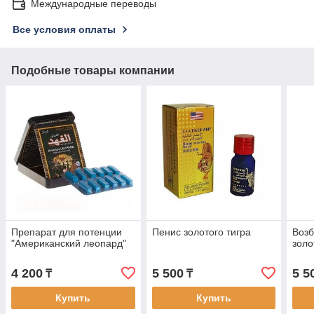
Международные переводы
Все условия оплаты
Подобные товары компании
Препарат для потенции
Пенис золотого тигра
Возб
"Американский леопард"
золо
4 200
5 500
5 5
₸
₸
Купить
Купить