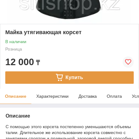
Майка утягивающая корсет
В наличии
Розница
12 000
₸
Купить
Описание
Характеристики
Доставка
Оплата
Усл
Описание
С помощью этого корсета постепенно уменьшаются объемы
талии. Длительное же использование корсета совместно с
занятиями спортом и правильной, здоровой диетой способны