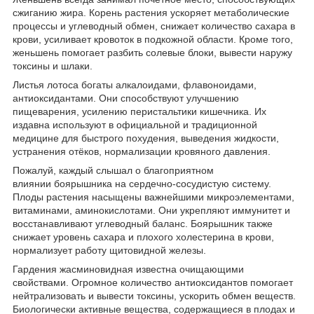
сжиганию жира. Корень растения ускоряет метаболические
процессы и углеводный обмен, снижает количество сахара в
крови, усиливает кровоток в подкожной области. Кроме того,
женьшень помогает разбить солевые блоки, вывести наружу
токсины и шлаки.
Листья лотоса богаты алкалоидами, флавоноидами,
антиоксидантами. Они способствуют улучшению
пищеварения, усилению перистальтики кишечника. Их
издавна используют в официальной и традиционной
медицине для быстрого похудения, выведения жидкости,
устранения отёков, нормализации кровяного давления.
Пожалуй, каждый слышал о благоприятном
влиянии боярышника на сердечно-сосудистую систему.
Плоды растения насыщены важнейшими микроэлементами,
витаминами, аминокислотами. Они укрепляют иммунитет и
восстанавливают углеводный баланс. Боярышник также
снижает уровень сахара и плохого холестерина в крови,
нормализует работу щитовидной железы.
Гардения жасминовидная известна очищающими
свойствами. Огромное количество антиоксидантов помогает
нейтрализовать и вывести токсины, ускорить обмен веществ.
Биологически активные вещества, содержащиеся в плодах и