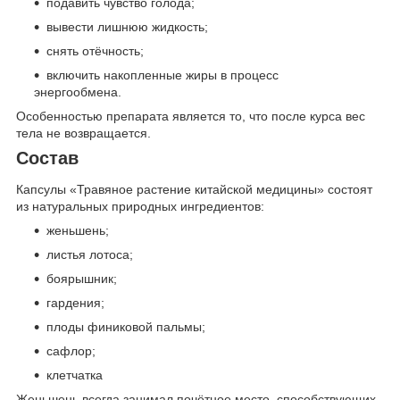
подавить чувство голода;
вывести лишнюю жидкость;
снять отёчность;
включить накопленные жиры в процесс
энергообмена.
Особенностью препарата является то, что после курса вес
тела не возвращается.
Состав
Капсулы «Травяное растение китайской медицины» состоят
из натуральных природных ингредиентов:
женьшень;
листья лотоса;
боярышник;
гардения;
плоды финиковой пальмы;
сафлор;
клетчатка
Женьшень всегда занимал почётное место, способствующих