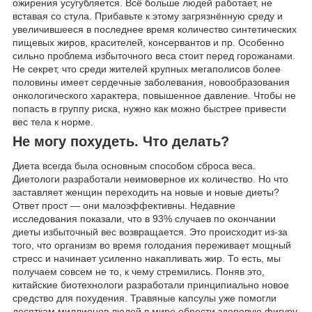
ожирения усугубляется. Всё больше людей работает, не
вставая со стула. Прибавьте к этому загрязнённую среду и
увеличившееся в последнее время количество синтетических
пищевых жиров, красителей, консервантов и пр. Особенно
сильно проблема избыточного веса стоит перед горожанами.
Не секрет, что среди жителей крупных мегаполисов более
половины имеет сердечные заболевания, новообразования
онкологического характера, повышенное давление. Чтобы не
попасть в группу риска, нужно как можно быстрее привести
вес тела к норме.
Не могу похудеть. Что делать?
Диета всегда была основным способом сброса веса.
Диетологи разработали неимоверное их количество. Но что
заставляет женщин переходить на новые и новые диеты?
Ответ прост — они малоэффективны. Недавние
исследования показали, что в 93% случаев по окончании
диеты избыточный вес возвращается. Это происходит из-за
того, что организм во время голодания переживает мощный
стресс и начинает усиленно накапливать жир. То есть, мы
получаем совсем не то, к чему стремились. Поняв это,
китайские биотехнологи разработали принципиально новое
средство для похудения. Травяные капсулы уже помогли
десяткам миллионов людей в мире обрести здоровую фигуру