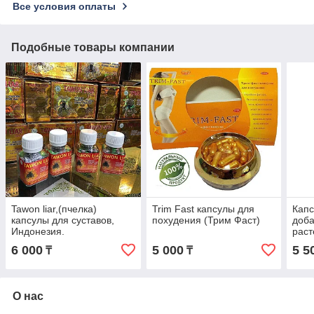
Все условия оплаты
Подобные товары компании
Tawon liar,(пчелка)
Trim Fast капсулы для
Кап
капсулы для суставов,
похудения (Трим Фаст)
доба
Индонезия.
раст
капс
6 000
5 000
5 5
₸
₸
О нас