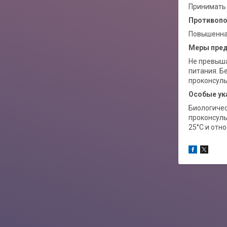
Принимать 
Противопо
Повышенная
Меры пре
Не превыша
питания. Б
проконсуль
Особые ук
Биологичес
проконсуль
25°С и отн