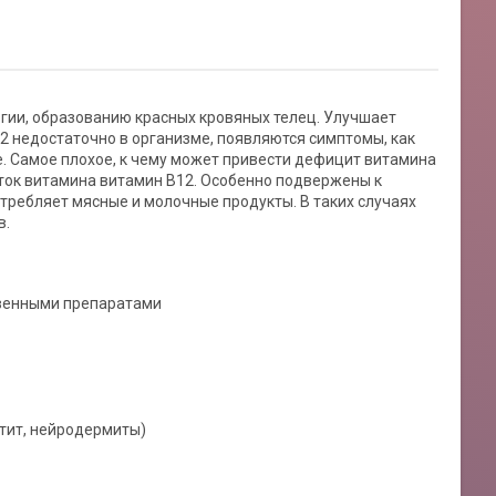
ргии, образованию красных кровяных телец. Улучшает
2 недостаточно в организме, появляются симптомы, как
е. Самое плохое, к чему может привести дефицит витамина
таток витамина витамин B12. Особенно подвержены к
отребляет мясные и молочные продукты. В таких случаях
в.
твенными препаратами
тит, нейродермиты)