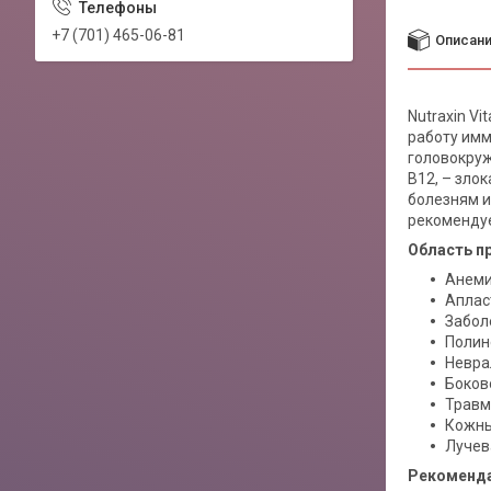
+7 (701) 465-06-81
Описан
Nutraxin V
работу имм
головокруж
B12, – зло
болезням и
рекомендуе
Область п
Анеми
Аплас
Забол
Полин
Невра
Боков
Травм
Кожны
Лучев
Рекоменда