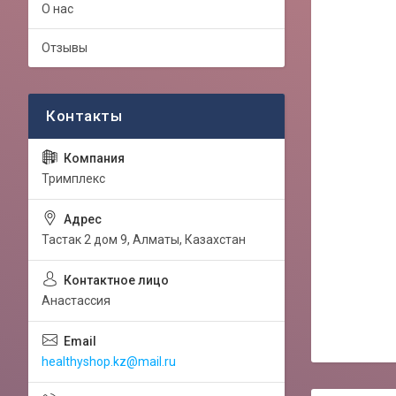
О нас
Отзывы
Тримплекс
Тастак 2 дом 9, Алматы, Казахстан
Анастассия
healthyshop.kz@mail.ru