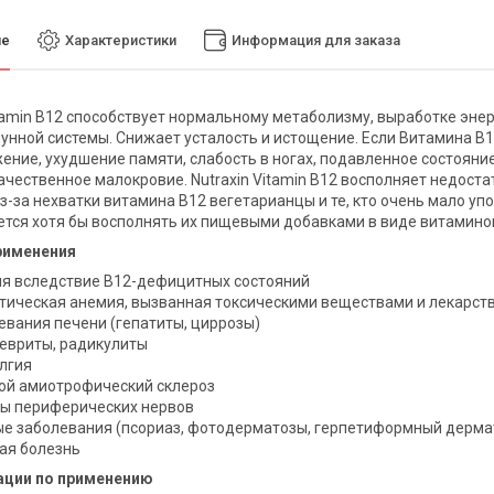
ие
Характеристики
Информация для заказа
itamin B12 способствует нормальному метаболизму, выработке эне
унной системы. Снижает усталость и истощение. Если Витамина B1
ение, ухудшение памяти, слабость в ногах, подавленное состояни
качественное малокровие. Nutraxin Vitamin B12 восполняет недос
з-за нехватки витамина B12 вегетарианцы и те, кто очень мало уп
тся хотя бы восполнять их пищевыми добавками в виде витамино
рименения
я вследствие В12-дефицитных состояний
тическая анемия, вызванная токсическими веществами и лекарс
евания печени (гепатиты, циррозы)
евриты, радикулиты
лгия
ой амиотрофический склероз
ы периферических нервов
е заболевания (псориаз, фотодерматозы, герпетиформный дерма
ая болезнь
ции по применению