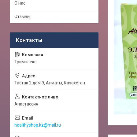
О нас
Отзывы
Тримплекс
Тастак 2 дом 9, Алматы, Казахстан
Анастассия
healthyshop.kz@mail.ru