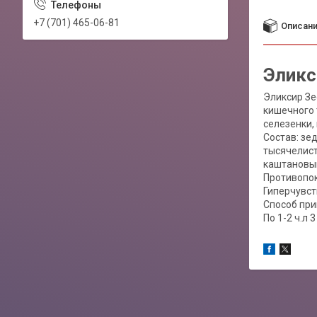
+7 (701) 465-06-81
Описан
Эликс
Эликсир Зе
кишечного 
селезенки,
Состав: зе
тысячелист
каштановы
Противопок
Гиперчувст
Способ пр
По 1-2 ч.л