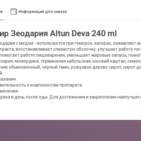
ие
Информация для заказа
ир Зеодария Altun Deva 240 ml
одария с медом - используется при геморое, запорах, заживляет
тракта, восстанавливает слизистую оболочку, улучшает работу пе
 помогает работе пищеварения, уменьшает жировые запасы, помога
доария, момордика, терминалия кабульская, конский каштан, семена
ник обыкновенный, черный тмин, рожуовое дерево сироп, сироп дев
й.
азания:
вительность к компонентам препарата.
именения
 3 раза в день после еды. Для достижения и закрепления наилучше