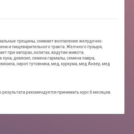
 анальные трещины, снимает воспаление желудочно-
чени и пищеварительного тракта. Желчного пузыря,
ет при запорах, колитах, вздутии живота.
 лука, девясил, семена гармалы, семена лавра,
ясила, сироп тутовника, мед, куркума, мед Анзер, мед
го результата рекомендуется принимать курс 6 месяцев.